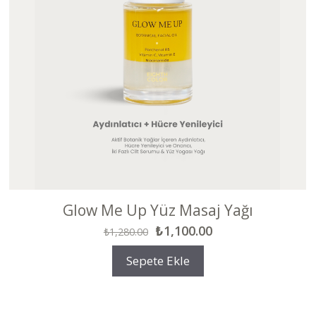
Glow Me Up Yüz Masaj Yağı
Orijinal
Şu
₺
1,100.00
₺
1,280.00
fiyat:
andaki
Sepete Ekle
₺1,280.00.
fiyat:
₺1,100.00.