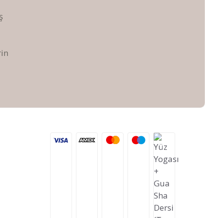
ş
rin