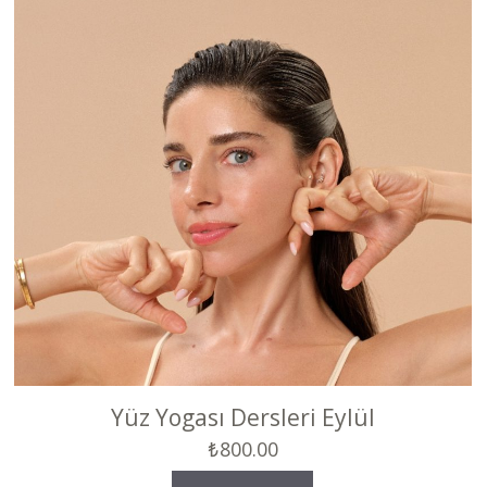
Yüz Yogası Dersleri Eylül
₺
800.00