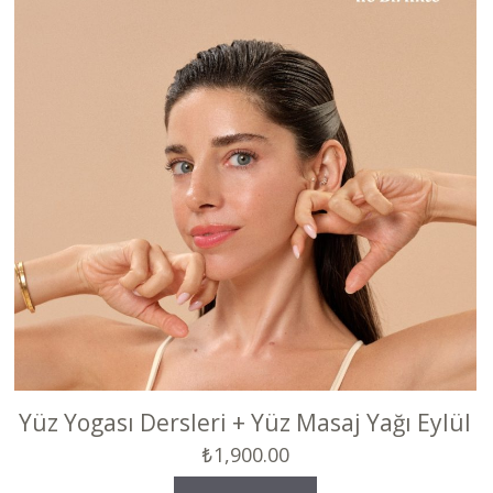
Yüz Yogası Dersleri + Yüz Masaj Yağı Eylül
₺
1,900.00