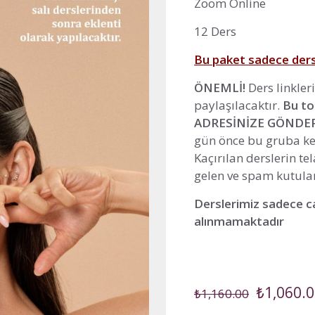
Zoom Online
12 Ders
Bu paket sadece dersl
ÖNEMLİ!
Ders linkle
paylaşılacaktır.
Bu to
ADRESİNİZE GÖNDER
gün önce bu gruba ken
Kaçırılan derslerin te
gelen ve spam kutuları
Derslerimiz sadece ca
alınmamaktadır
Orijinal
₺
1,060.
₺
1,160.00
fiyat: