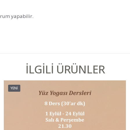
orum yapabilir.
İLGILI ÜRÜNLER
YENİ