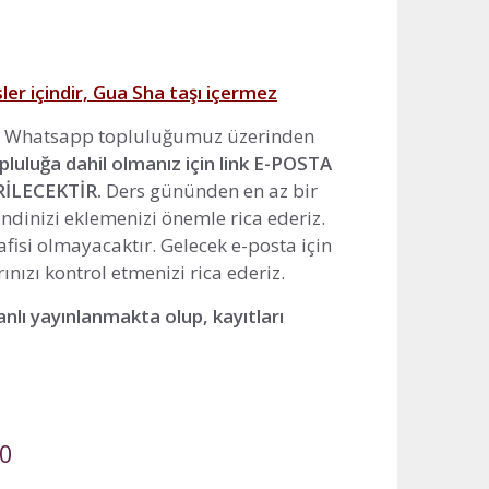
er içindir, Gua Sha taşı içermez
ri Whatsapp topluluğumuz üzerinden
pluluğa dahil olmanız için link E-POSTA
İLECEKTİR.
Ders gününden en az bir
dinizi eklemenizi önemle rica ederiz.
lafisi olmayacaktır. Gelecek e-posta için
nızı kontrol etmenizi rica ederiz.
nlı yayınlanmakta olup, kayıtları
Şu
00
andaki