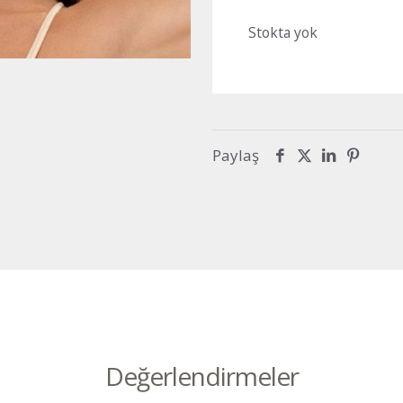
₺1,160.0
Stokta yok
Paylaş
Değerlendirmeler