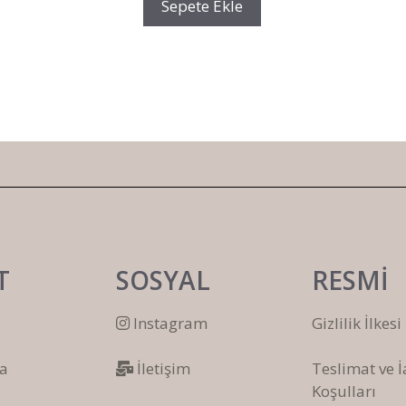
Sepete Ekle
T
SOSYAL
RESMİ
Instagram
Gizlilik İlkesi
a
İletişim
Teslimat ve 
Koşulları