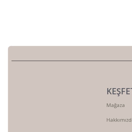
KEŞFE
Mağaza
Hakkımızd