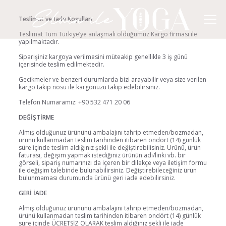
Teslimat ve İade Koşulları
Teslimat Tüm Türkiye’ye anlaşmalı olduğumuz Kargo firması ile
yapılmaktadır.
Siparişiniz kargoya verilmesini müteakip genellikle 3 iş günü
içerisinde teslim edilmektedir.
Gecikmeler ve benzeri durumlarda bizi arayabilir veya size verilen
kargo takip nosu ile kargonuzu takip edebilirsiniz.
Telefon Numaramız:
+90 532 471 20 06
DEĞİŞTİRME
Almış olduğunuz ürününü ambalajını tahrip etmeden/bozmadan,
ürünü kullanmadan teslim tarihinden itibaren ondört (14) günlük
süre içinde teslim aldığınız şekli ile değiştirebilisiniz. Ürünü, ürün
faturası, değişim yapmak istediğiniz ürünün adı/linki vb. bir
görseli, sipariş numarınızı da içeren bir dilekçe veya iletişim formu
ile değişim talebinde bulunabilirsiniz. Değiştirebileceğiniz ürün
bulunmaması durumunda ürünü geri iade edebilirsiniz.
GERİ İADE
Almış olduğunuz ürününü ambalajını tahrip etmeden/bozmadan,
ürünü kullanmadan teslim tarihinden itibaren ondört (14) günlük
süre içinde ÜCRETSİZ OLARAK teslim aldığınız şekli ile iade