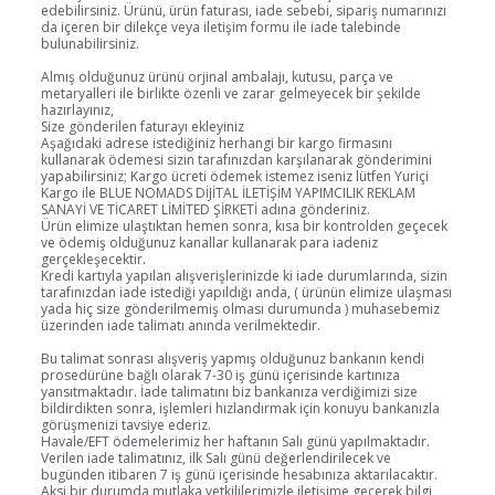
edebilirsiniz. Ürünü, ürün faturası, iade sebebi, sipariş numarınızı
da içeren bir dilekçe veya iletişim formu ile iade talebinde
bulunabilirsiniz.
Almış olduğunuz ürünü orjinal ambalajı, kutusu, parça ve
metaryalleri ile birlikte özenli ve zarar gelmeyecek bir şekilde
hazırlayınız,
Size gönderilen faturayı ekleyiniz
Aşağıdaki adrese istediğiniz herhangi bir kargo firmasını
kullanarak ödemesi sizin tarafınızdan karşılanarak gönderimini
yapabilirsiniz; Kargo ücreti ödemek istemez iseniz lütfen Yuriçi
Kargo ile BLUE NOMADS DİJİTAL İLETİŞİM YAPIMCILIK REKLAM
SANAYİ VE TİCARET LİMİTED ŞİRKETİ adına gönderiniz.
Ürün elimize ulaştıktan hemen sonra, kısa bir kontrolden geçecek
ve ödemiş olduğunuz kanallar kullanarak para iadeniz
gerçekleşecektir.
Kredi kartıyla yapılan alışverişlerinizde ki iade durumlarında, sizin
tarafınızdan iade istediği yapıldığı anda, ( ürünün elimize ulaşması
yada hiç size gönderilmemiş olması durumunda ) muhasebemiz
üzerinden iade talimatı anında verilmektedir.
Bu talimat sonrası alışveriş yapmış olduğunuz bankanın kendi
prosedürüne bağlı olarak 7-30 iş günü içerisinde kartınıza
yansıtmaktadır. İade talimatını biz bankanıza verdiğimizi size
bildirdikten sonra, işlemleri hızlandırmak için konuyu bankanızla
görüşmenizi tavsiye ederiz.
Havale/EFT ödemelerimiz her haftanın Salı günü yapılmaktadır.
Verilen iade talimatınız, ilk Salı günü değerlendirilecek ve
bugünden itibaren 7 iş günü içerisinde hesabınıza aktarılacaktır.
Aksi bir durumda mutlaka yetkililerimizle iletişime geçerek bilgi