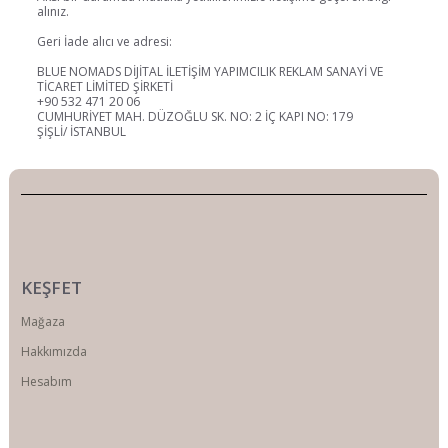
alınız.
Geri İade alıcı ve adresi:
BLUE NOMADS DİJİTAL İLETİŞİM YAPIMCILIK REKLAM SANAYİ VE
TİCARET LİMİTED ŞİRKETİ
+90 532 471 20 06
CUMHURİYET MAH. DÜZOĞLU SK. NO: 2 İÇ KAPI NO: 179
ŞİŞLİ/ İSTANBUL
KEŞFET
Mağaza
Hakkımızda
Hesabım