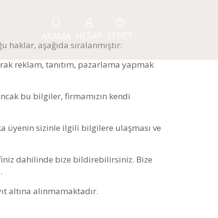
HESAP
SEPET
ARAMA
uğu haklar, aşağıda sıralanmıştır:
tılarak reklam, tanıtım, pazarlama yapmak
 Ancak bu bilgiler, firmamızın kendi
a üyenin sizinle ilgili bilgilere ulaşması ve
iniz dahilinde bize bildirebilirsiniz. Bize
.
yıt altına alınmamaktadır.