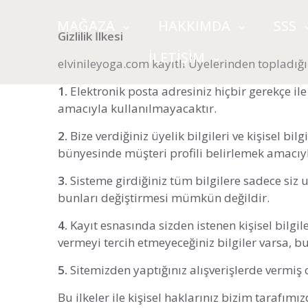
MAĞAZA
HAKKIMDA
SSS
Gizlilik İlkesi
İLETİŞİM
elvinileyoga.com kayıtlı Üyelerinden topladığı b
1.
Elektronik posta adresiniz hiçbir gerekçe il
amacıyla kullanılmayacaktır.
2.
Bize verdiğiniz üyelik bilgileri ve kişisel bi
bünyesinde müşteri profili belirlemek amacıy
3.
Sisteme girdiğiniz tüm bilgilere sadece siz ul
bunları değiştirmesi mümkün değildir.
4.
Kayıt esnasında sizden istenen kişisel bilgiler
vermeyi tercih etmeyeceğiniz bilgiler varsa, 
5.
Sitemizden yaptığınız alışverişlerde vermiş 
Bu ilkeler ile kişisel haklarınız bizim tarafımı