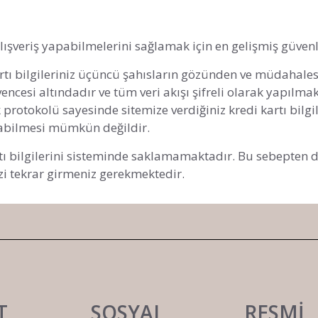
alışveriş yapabilmelerini sağlamak için en gelişmiş güven
rtı bilgileriniz üçüncü şahısların gözünden ve müdahale
ncesi altındadır ve tüm veri akışı şifreli olarak yapılm
 protokolü sayesinde sitemize verdiğiniz kredi kartı bilgi
aşabilmesi mümkün değildir.
tı bilgilerini sisteminde saklamamaktadır. Bu sebepten dol
zi tekrar girmeniz gerekmektedir.
T
SOSYAL
RESMİ