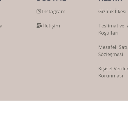
Instagram
Gizlilik İlkesi
a
İletişim
Teslimat ve 
Koşulları
Mesafeli Satı
Sözleşmesi
Kişisel Verile
Korunması