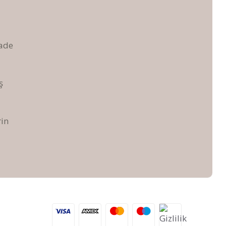
İade
ş
rin